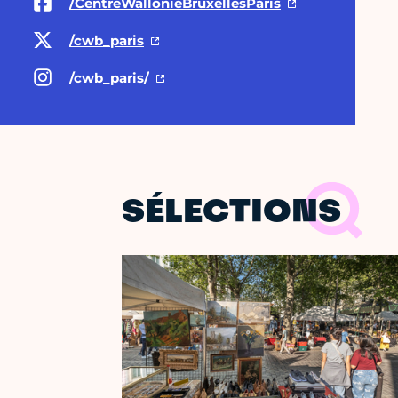
/CentreWallonieBruxellesParis
/cwb_paris
/cwb_paris/
SÉLECTIONS