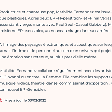
Productrice et chanteuse pop, Mathilde Fernandez est issue du
que plastiques. Apres deux EP «Hyperstition» et «Final Vegas» 
ascendant vierge, monté avec Paul Seul (Casual Gabberz), Ma
troisième EP; «sensible», un nouveau virage dans sa carrière.
A l’image des paysages électroniques et acoustiques sur lesqu
jamais l’intime et le personnel au sein d’un univers qui proje
une émotion sans retenue, au plus près d’elle même.
Mathilde Fernandez collabore régulièrement avec des artistes 
di Giovanni ou encore La Femme. Elle combine les supports d
musique, vidéos, théâtre, danse, commissariat d’exposition… u
son nouvel EP «Sensible».
Mise à jour le 03/02/2022