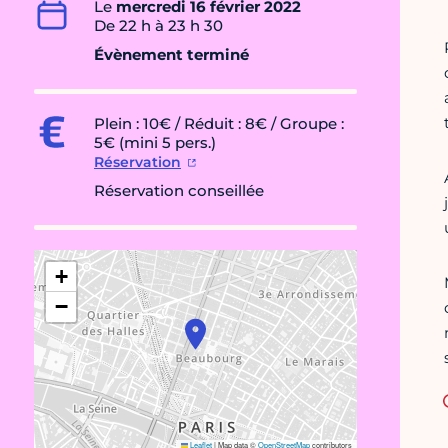
Le
mercredi 16 février 2022
De 22 h à 23 h 30
Évènement terminé
Plein : 10€ / Réduit : 8€ / Groupe :
5€ (mini 5 pers.)
Réservation
Réservation conseillée
+
−
Leaflet
|
Map data ©
OpenStreetMap
contributors