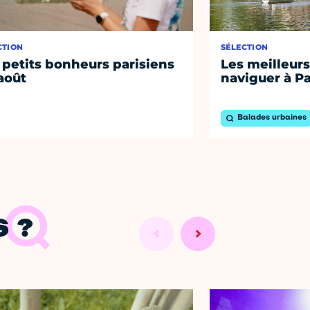
CTION
SÉLECTION
 petits bonheurs parisiens
Les meilleurs
août
naviguer à Pa
Balades urbaines
 ?