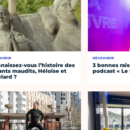
UVRIR
DÉCOUVRIR
naissez-vous l’histoire des
3 bonnes rais
nts maudits, Héloïse et
podcast « Le
lard ?