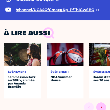
/channel/UCA4GfCmaxgKp_PfThIGwSBQ
À LIRE AUSSI
ÉVÈNEMENT
ÉVÈNEMENT
ÉVÈNEMEN
Jam Session Jazz
NBA Summer
Jardin d'ét
au 38Riv, animée
House
ses 20 ans
par Ananda
Brandão