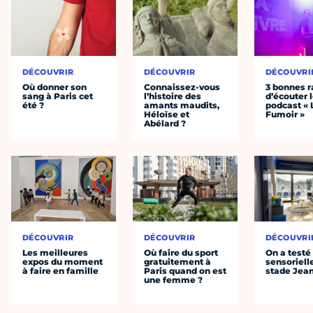
DÉCOUVRIR
DÉCOUVRIR
DÉCOUVRI
Où donner son
Connaissez-vous
3 bonnes r
sang à Paris cet
l’histoire des
d’écouter 
été ?
amants maudits,
podcast « 
Héloïse et
Fumoir »
Abélard ?
DÉCOUVRIR
DÉCOUVRIR
DÉCOUVRI
Les meilleures
Où faire du sport
On a testé 
expos du moment
gratuitement à
sensoriell
à faire en famille
Paris quand on est
stade Jea
une femme ?