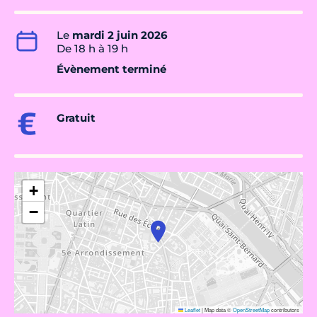
Le
mardi 2 juin 2026
De 18 h à 19 h
Évènement terminé
Gratuit
+
−
Leaflet
|
Map data ©
OpenStreetMap
contributors