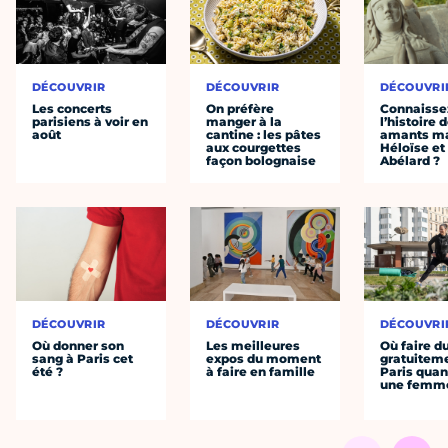
DÉCOUVRIR
DÉCOUVRIR
DÉCOUVRI
Les concerts
On préfère
Connaisse
parisiens à voir en
manger à la
l’histoire 
août
cantine : les pâtes
amants ma
aux courgettes
Héloïse et
façon bolognaise
Abélard ?
DÉCOUVRIR
DÉCOUVRIR
DÉCOUVRI
Où donner son
Les meilleures
Où faire d
sang à Paris cet
expos du moment
gratuitem
été ?
à faire en famille
Paris quan
une femm