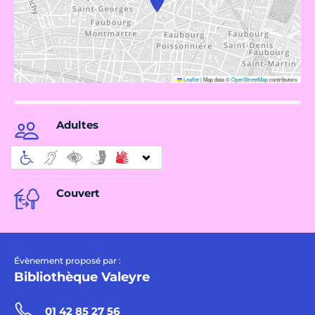
Leaflet
|
Map data ©
OpenStreetMap
contributors
Adultes
Couvert
Évènement proposé par :
Bibliothèque Valeyre
01 42 85 27 56