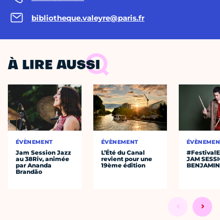
bibliotheque.valeyre@paris.fr
À LIRE AUSSI
ÉVÈNEMENT
ÉVÈNEMENT
ÉVÈNEMEN
Jam Session Jazz
L’Été du Canal
#Festival
au 38Riv, animée
revient pour une
JAM SESS
par Ananda
19ème édition
BENJAMIN
Brandão