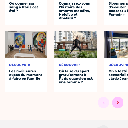
Où donner son
Connaissez-vous
3 bonnes r
sang à Paris cet
l’histoire des
d’écouter 
été ?
amants maudits,
podcast « 
Héloïse et
Fumoir »
Abélard ?
DÉCOUVRIR
DÉCOUVRIR
DÉCOUVRI
Les meilleures
Où faire du sport
On a testé 
expos du moment
gratuitement à
sensoriell
à faire en famille
Paris quand on est
stade Jea
une femme ?