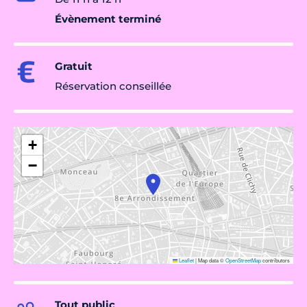
Évènement terminé
Gratuit
Réservation conseillée
+
−
Leaflet
|
Map data ©
OpenStreetMap
contributors
Tout public