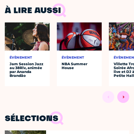
À LIRE AUSSI
ÉVÈNEMENT
ÉVÈNEMENT
ÉVÈNEMEN
Jam Session Jazz
NBA Summer
Villette Tr
au 38Riv, animée
House
Soirée Afr
par Ananda
live et DJ 
Brandão
Petite Hal
SÉLECTIONS