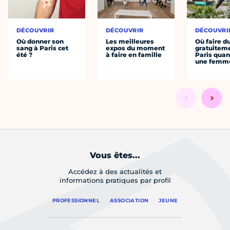
DÉCOUVRIR
DÉCOUVRIR
DÉCOUVRI
Où donner son
Les meilleures
Où faire d
sang à Paris cet
expos du moment
gratuitem
été ?
à faire en famille
Paris quan
une femm
Vous êtes...
Accédez à des actualités et
informations pratiques par profil
PROFESSIONNEL
ASSOCIATION
JEUNE