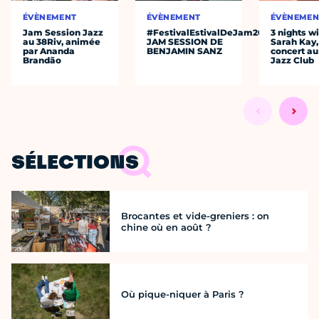
ÉVÈNEMENT
ÉVÈNEMENT
ÉVÈNEMEN
Jam Session Jazz
#FestivalEstivalDeJam2026
3 nights w
au 38Riv, animée
JAM SESSION DE
Sarah Kay,
par Ananda
BENJAMIN SANZ
concert au
Brandão
Jazz Club
SÉLECTIONS
Brocantes et vide-greniers : on
chine où en août ?
Où pique-niquer à Paris ?