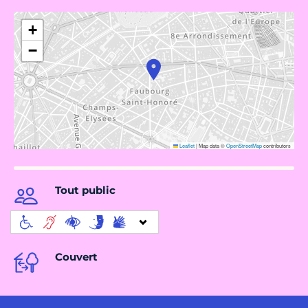
+
−
Leaflet
|
Map data ©
OpenStreetMap
contributors
Tout public
Couvert