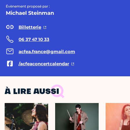
Évènement proposé par :
Michael Steinman
Billetterie
06 37 47 10 33
acfea.france@gmail.com
/acfeaconcertcalendar
À LIRE AUSSI