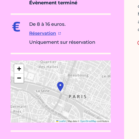
Évènement terminé
De 8 à 16 euros.
Réservation
Uniquement sur réservation
+
−
Leaflet
|
Map data ©
OpenStreetMap
contributors