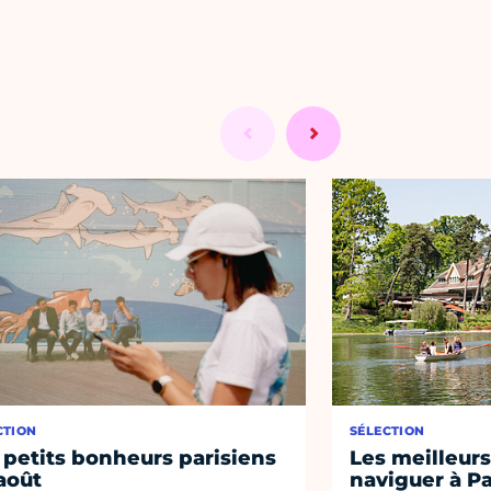
CTION
SÉLECTION
 petits bonheurs parisiens
Les meilleurs
août
naviguer à Pa