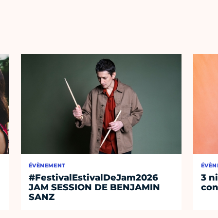
ÉVÈNEMENT
ÉVÈN
#FestivalEstivalDeJam2026
3 n
JAM SESSION DE BENJAMIN
con
SANZ