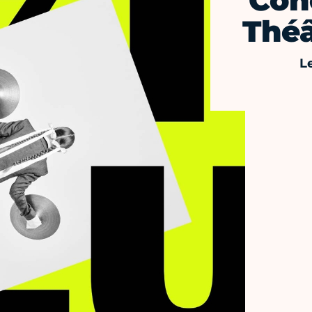
Con
Théâ
L