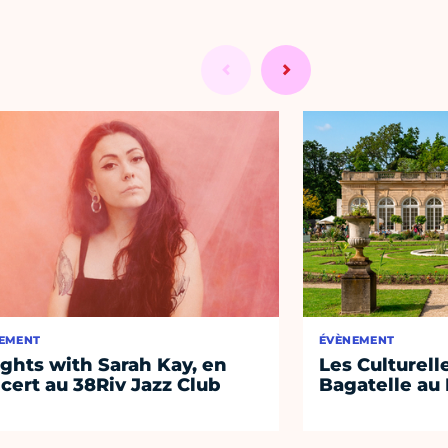
EMENT
ÉVÈNEMENT
ights with Sarah Kay, en
Les Culturell
cert au 38Riv Jazz Club
Bagatelle au 