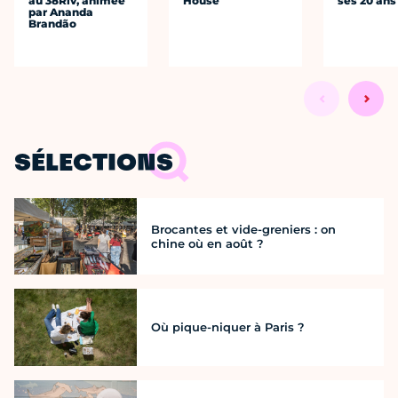
au 38Riv, animée
House
ses 20 ans
par Ananda
Brandão
SÉLECTIONS
Brocantes et vide-greniers : on
chine où en août ?
Où pique-niquer à Paris ?