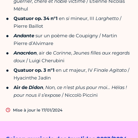
guerrier, chère et noble victime
/ Étienne Nicolas
Méhul
Quatuor op. 34 n°1
en
si
mineur, III
Larghetto
/
Pierre Baillot
Andante
sur un poème de Coupigny / Martin
Pierre d’Alvimare
Anacréon
, air de
Corinne
,
Jeunes filles aux regards
doux
/ Luigi Cherubini
Quatuor op. 3 n°1
en
ut
majeur, IV
Finale Agitato
/
Hyacinthe Jadin
Air de
Didon
,
Non, ce n’est plus pour moi… Hélas !
pour nous il s’expose
/ Niccolò Piccini
Mise à jour le 17/01/2024