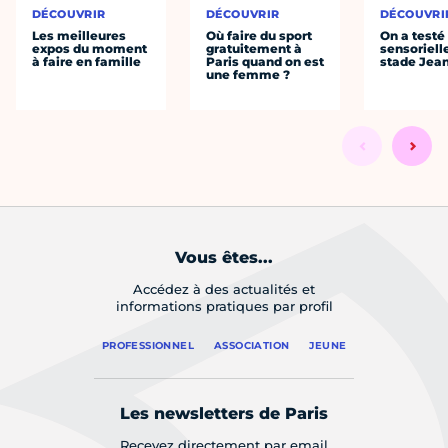
DÉCOUVRIR
DÉCOUVRIR
DÉCOUVRI
Les meilleures
Où faire du sport
On a testé 
expos du moment
gratuitement à
sensoriell
à faire en famille
Paris quand on est
stade Jea
une femme ?
Vous êtes...
Accédez à des actualités et
informations pratiques par profil
PROFESSIONNEL
ASSOCIATION
JEUNE
Les newsletters de Paris
Recevez directement par email