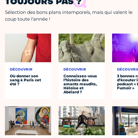
TOUJOURS PAS ?
Sélection des bons plans intemporels, mais qui valent le
coup toute l'année !
DÉCOUVRIR
DÉCOUVRIR
DÉCOUVRI
Où donner son
Connaissez-vous
3 bonnes r
sang à Paris cet
l’histoire des
d’écouter 
été ?
amants maudits,
podcast « 
Héloïse et
Fumoir »
Abélard ?