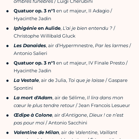
ombres funèbres
/ Luigi Cherubini
Quatuor op. 3 n°1
en
ut
majeur, II Adagio /
Hyacinthe Jadin
Iphigénie
en Aulide
,
L’ai je bien entendu ?
/
Christophe Willibald Gluck
Les Danaïdes
, air d’Hypermnestre,
Par les larmes
/
Antonio Salieri
Quatuor op. 3 n°1
en
ut
majeur, IV Finale Presto /
Hyacinthe Jadin
La Vestale
, air de Julia,
Toi que je laisse
/ Gaspare
Spontini
La mort d'Adam
, air de Sélime,
Il lira dans mon
cœur le plus tendre retour
/ Jean Francois Lesueur
Œdipe à Colone
, air d’
Antigone
,
Dieux ! ce n’est
pas pour moi
/ Antonio Sacchini
Valentine de Milan
, air de
Valentine
,
Vaillant