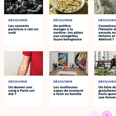
DÉCOUVRIR
DÉCOUVRIR
DÉCOUVRI
Les concerts
On préfère
Connaisse
parisiens à voir en
manger à la
l’histoire 
août
cantine : les pâtes
amants ma
aux courgettes
Héloïse et
façon bolognaise
Abélard ?
DÉCOUVRIR
DÉCOUVRIR
DÉCOUVRI
Où donner son
Les meilleures
Où faire d
sang à Paris cet
expos du moment
gratuitem
été ?
à faire en famille
Paris quan
une femm