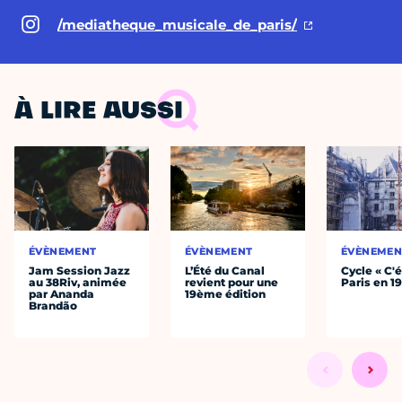
/mediatheque_musicale_de_paris/
À LIRE AUSSI
ÉVÈNEMENT
ÉVÈNEMENT
ÉVÈNEMEN
Jam Session Jazz
L’Été du Canal
Cycle « C'é
au 38Riv, animée
revient pour une
Paris en 1
par Ananda
19ème édition
Brandão