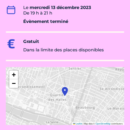
Le
mercredi 13 décembre 2023
De 19 h à 21 h
Évènement terminé
Gratuit
Dans la limite des places disponibles
+
−
Leaflet
|
Map data ©
OpenStreetMap
contributors