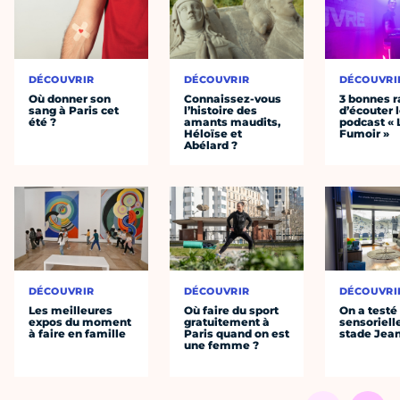
DÉCOUVRIR
DÉCOUVRIR
DÉCOUVRI
Où donner son
Connaissez-vous
3 bonnes r
sang à Paris cet
l’histoire des
d’écouter 
été ?
amants maudits,
podcast « 
Héloïse et
Fumoir »
Abélard ?
DÉCOUVRIR
DÉCOUVRIR
DÉCOUVRI
Les meilleures
Où faire du sport
On a testé 
expos du moment
gratuitement à
sensoriell
à faire en famille
Paris quand on est
stade Jea
une femme ?