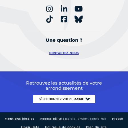
Une question ?
CONTACTEZ-NOUS
Retrouvez les actualités de votre
arrondissement
Mentions légales
Accessibilité :
partiellement conforme
Presse
Open Data
Politique de cookies
Plan du site