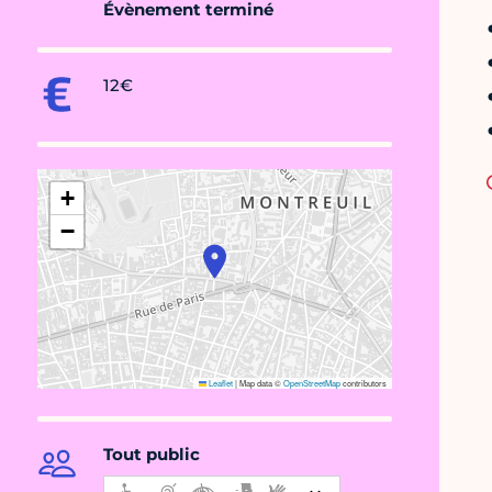
Évènement terminé
12€
+
−
Leaflet
|
Map data ©
OpenStreetMap
contributors
Tout public