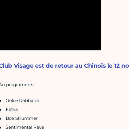
Club Visage est de retour au Chinois le 12 
Au programme:
Golce Dabbana
Fetva
Boe Strummer
Sentimental Rave