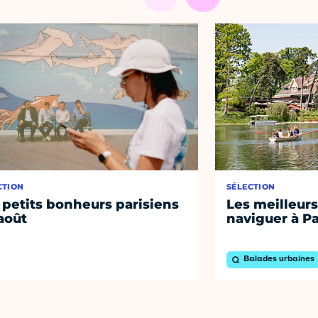
CTION
SÉLECTION
 petits bonheurs parisiens
Les meilleurs
août
naviguer à Pa
Balades urbaines