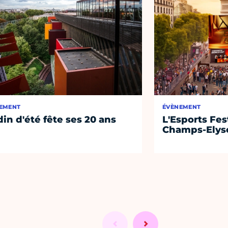
EMENT
ÉVÈNEMENT
din d'été fête ses 20 ans
L'Esports Fest
Champs-Elys