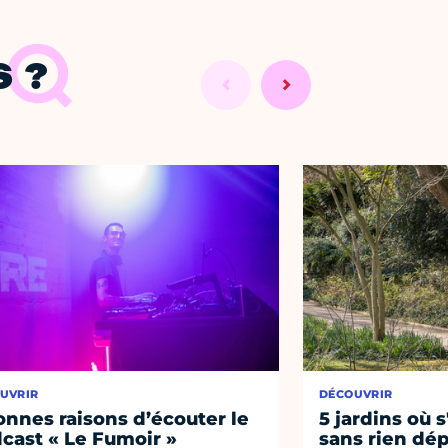
 ?
UVRIR
DÉCOUVRIR
onnes raisons d’écouter le
5 jardins où s
cast « Le Fumoir »
sans rien dép