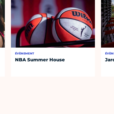
ÉVÈNEMENT
ÉVÈN
NBA Summer House
Jar