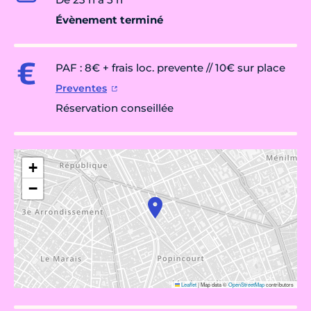
Évènement terminé
PAF : 8€ + frais loc. prevente // 10€ sur place
Preventes
Réservation conseillée
+
−
Leaflet
|
Map data ©
OpenStreetMap
contributors