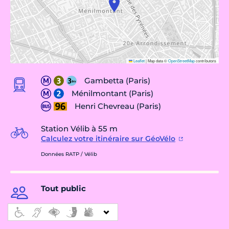
Leaflet
|
Map data ©
OpenStreetMap
contributors
Gambetta (Paris)
Ménilmontant (Paris)
Henri Chevreau (Paris)
Station Vélib à 55 m
Calculez votre itinéraire sur GéoVélo
Données RATP / Vélib
Tout public