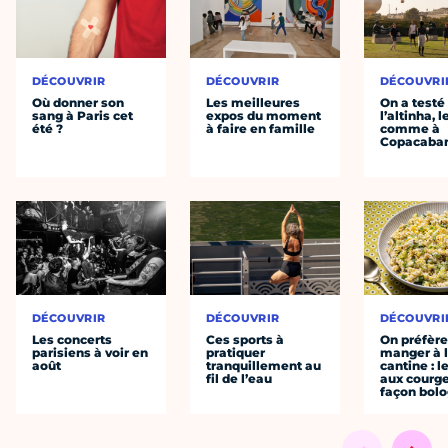
DÉCOUVRIR
DÉCOUVRIR
DÉCOUVRI
Où donner son
Les meilleures
On a testé
sang à Paris cet
expos du moment
l’altinha, l
été ?
à faire en famille
comme à
Copacaba
DÉCOUVRIR
DÉCOUVRIR
DÉCOUVRI
Les concerts
Ces sports à
On préfèr
parisiens à voir en
pratiquer
manger à 
août
tranquillement au
cantine : l
fil de l’eau
aux courge
façon bol