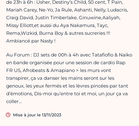
de 23h à 6h : Usher, Destiny’s Child, 50 cent, T Pain,
Mariah Carey, Ne-Yo, Ja Rule, Ashanti, Nelly, Ludacris,
Craig David, Justin Timberlake, Ginuwine,Aaliyah,
Missy Elliott,et aussi du Aya Nakamura, Tayc,
Rema,Wizkid, Burna Boy & autres sucreries !!!
Ambiancé par Nasty !
Au Forum : DJ sets de 00h à 4h avec Tatafiofio & Naïko
en bande organisée pour une session de cardio Rap
FR US, Afrobeats & Amapiano > les murs vont
transpirer, ça va danser les mains seront sur les
genoux, les yeux fermés et les lèvres pincées par tant
d’émotions, Dis-moi qu’entre toi et moi, un jour ça va
coller…
Mise à jour le 13/11/2023