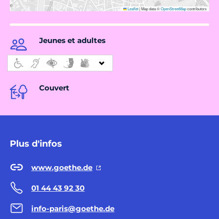
Leaflet
|
Map data ©
OpenStreetMap
contributors
Jeunes et adultes
Couvert
Plus d'infos
www.goethe.de
01 44 43 92 30
info-paris@goethe.de