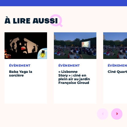
À LIRE AUSSI
ÉVÈNEMENT
ÉVÈNEMENT
ÉVÈNEMEN
Baba Yaga la
« Lisbonne
Ciné Quart
sorcière
Story » : ciné en
plein air au jardin
Françoise Giroud