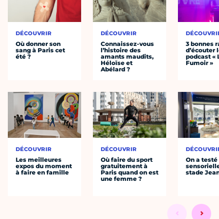
DÉCOUVRIR
DÉCOUVRIR
DÉCOUVRI
Où donner son
Connaissez-vous
3 bonnes r
sang à Paris cet
l’histoire des
d’écouter 
été ?
amants maudits,
podcast « 
Héloïse et
Fumoir »
Abélard ?
DÉCOUVRIR
DÉCOUVRIR
DÉCOUVRI
Les meilleures
Où faire du sport
On a testé 
expos du moment
gratuitement à
sensoriell
à faire en famille
Paris quand on est
stade Jea
une femme ?