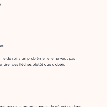
 !
man
le du roi, a un problème : elle ne veut pas
 tirer des flèches plutôt que d’obéir.
ans, ouvre sa propre agence de détective dans