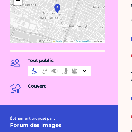
−
Leaflet
|
Map data ©
OpenStreetMap
contributors
Tout public
Couvert
Évènement proposé par :
Forum des images