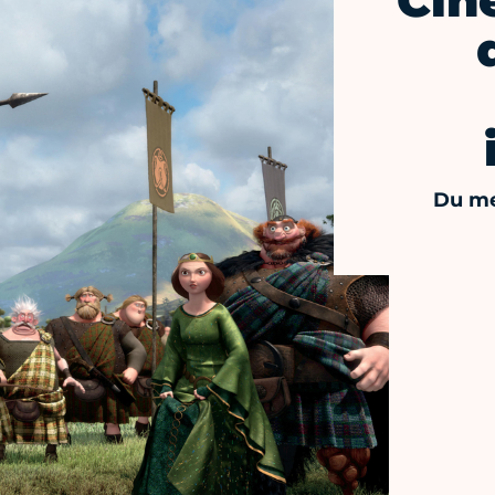
Cin
Du me