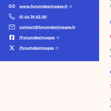
www.forumdesimages.fr
01 44 76 63 00
contact@forumdesimages.fr
/Forumdesimages
/forumdesimages