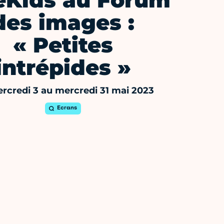
éKids au Forum
des images :
« Petites
intrépides »
rcredi 3 au mercredi 31 mai 2023
Ecrans