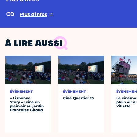
Plus d'infos
À LIRE AUSSI
ÉVÈNEMENT
ÉVÈNEMENT
ÉVÈNEMEN
« Lisbonne
Ciné Quartier 13
Le cinéma
Story » : ciné en
plein air à
plein air au jardin
Villette
Françoise Giroud