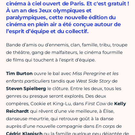
cinéma à ciel ouvert de Paris. Et c'est gratuit !
À un an des Jeux olympiques et
paralympiques, cette nouvelle édition du
cinéma en plein air a été conçue autour de
l’esprit d’équipe et du collectif.
Bande d’amis ou d’ennemis, clan, famille, tribu, troupe
de théâtre, gang de malfaiteurs, le cinéma fourmille
de films qui touchent à l’esprit d’équipe.
Tim Burton
ouvre le bal avec
Miss Peregrine et les
enfants particuliers
tandis que
West Side Story
de
Steven Spielberg
le clôture. Entre les deux, tous les
genres ou presque seront explorés. Des deux
compères, Cookie et King-Lu, dans
First Cow
de
Kelly
Reichardt
qui rêvent d’une vie meilleure, à Élise,
danseuse meurtrie, qui retrouve goût à la danse
auprès d’une nouvelle compagnie dans
En corps
de
Cédric Klapisch
ou la famille quelque peu déjantée de