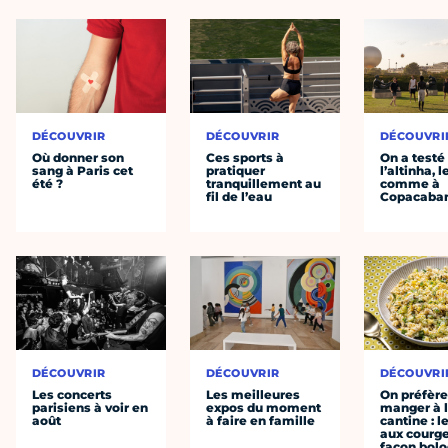
DÉCOUVRIR
DÉCOUVRIR
DÉCOUVRI
Où donner son
Ces sports à
On a testé
sang à Paris cet
pratiquer
l’altinha, l
été ?
tranquillement au
comme à
fil de l’eau
Copacaba
DÉCOUVRIR
DÉCOUVRIR
DÉCOUVRI
Les concerts
Les meilleures
On préfèr
parisiens à voir en
expos du moment
manger à 
août
à faire en famille
cantine : l
aux courge
façon bol