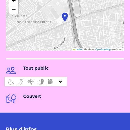
+
−
Leaflet
|
Map data ©
OpenStreetMap
contributors
Tout public
Couvert
Plus d'infos