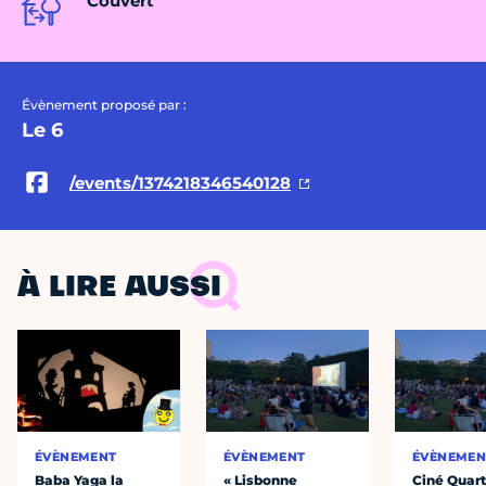
Couvert
Évènement proposé par :
Le 6
/events/1374218346540128
À LIRE AUSSI
ÉVÈNEMENT
ÉVÈNEMENT
ÉVÈNEMEN
Baba Yaga la
« Lisbonne
Ciné Quart