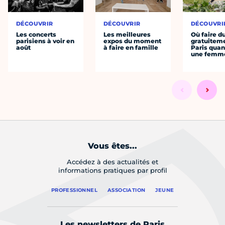
DÉCOUVRIR
DÉCOUVRIR
DÉCOUVRI
Les concerts
Les meilleures
Où faire d
parisiens à voir en
expos du moment
gratuitem
août
à faire en famille
Paris quan
une femm
Vous êtes...
Accédez à des actualités et
informations pratiques par profil
PROFESSIONNEL
ASSOCIATION
JEUNE
Les newsletters de Paris