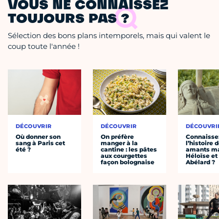
VOUS NE CONNAISSEZ
TOUJOURS PAS ?
Sélection des bons plans intemporels, mais qui valent le
coup toute l'année !
DÉCOUVRIR
DÉCOUVRIR
DÉCOUVRI
Où donner son
On préfère
Connaisse
sang à Paris cet
manger à la
l’histoire 
été ?
cantine : les pâtes
amants ma
aux courgettes
Héloïse et
façon bolognaise
Abélard ?