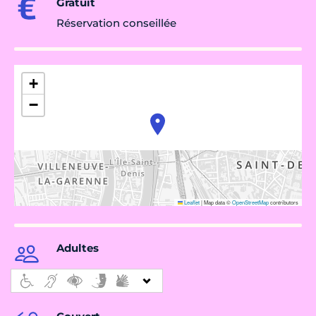
Gratuit
Réservation conseillée
+
−
Leaflet
|
Map data ©
OpenStreetMap
contributors
Adultes