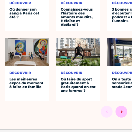
DÉCOUVRIR
DÉCOUVRIR
DÉCOUVRI
Où donner son
Connaissez-vous
3 bonnes r
sang à Paris cet
l’histoire des
d’écouter 
été ?
amants maudits,
podcast « 
Héloïse et
Fumoir »
Abélard ?
DÉCOUVRIR
DÉCOUVRIR
DÉCOUVRI
Les meilleures
Où faire du sport
On a testé 
expos du moment
gratuitement à
sensoriell
à faire en famille
Paris quand on est
stade Jea
une femme ?