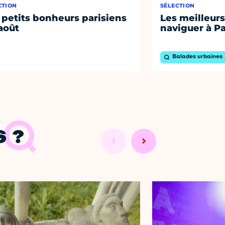
CTION
SÉLECTION
 petits bonheurs parisiens
Les meilleurs
août
naviguer à Pa
Balades urbaines
 ?