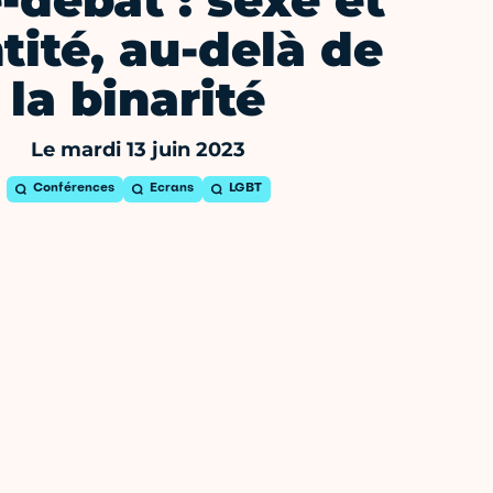
-débat : sexe et
tité, au-delà de
la binarité
Le mardi 13 juin 2023
Conférences
Ecrans
LGBT