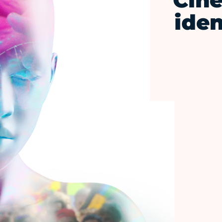
Ciné
iden