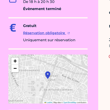
De 18 h à 20 h 30
Évènement terminé
Gratuit
Réservation obligatoire
Uniquement sur réservation
+
−
Leaflet
|
Map data ©
OpenStreetMap
contributors