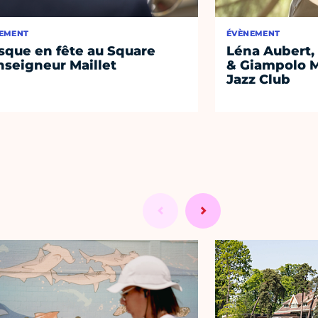
EMENT
ÉVÈNEMENT
sque en fête au Square
Léna Aubert, 
seigneur Maillet
& Giampolo M
Jazz Club