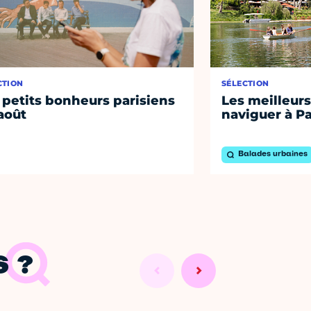
CTION
SÉLECTION
 petits bonheurs parisiens
Les meilleurs
août
naviguer à Pa
Balades urbaines
 ?