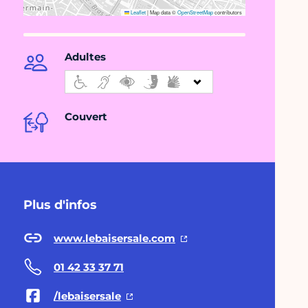
Leaflet
|
Map data ©
OpenStreetMap
contributors
Adultes
Couvert
Plus d'infos
www.lebaisersale.com
01 42 33 37 71
/lebaisersale