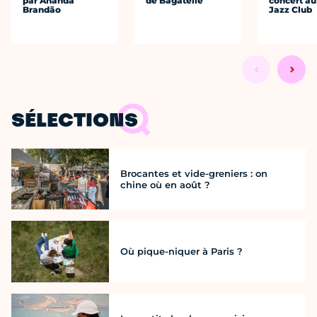
par Ananda
de Bagatelle
concert au
Brandão
Jazz Club
SÉLECTIONS
Brocantes et vide-greniers : on
chine où en août ?
Où pique-niquer à Paris ?