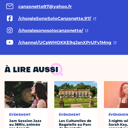
canzonette97@yahoo.fr
/choraleSonoSoloCanzonette.97/
/choralesonosolocanzonette/
/channel/UCpWHOKKE9qJanXPrUFv1Mng
À LIRE AUSSI
ÉVÈNEMENT
ÉVÈNEMENT
ÉVÈNEMEN
Jam Session Jazz
Les Culturelles de
3 nights w
au 38Riv, animée
Bagatelle au Parc
Sarah Kay,