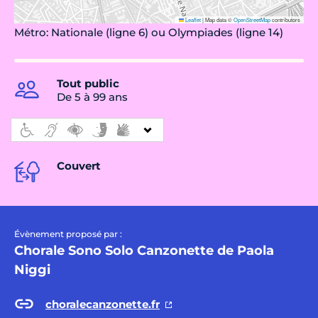
Leaflet
|
Map data ©
OpenStreetMap
contributors
Métro: Nationale (ligne 6) ou Olympiades (ligne 14)
Tout public
De 5 à 99 ans
Couvert
Évènement proposé par :
Chorale Sono Solo Canzonette de Paola
Niggi
choralecanzonette.fr