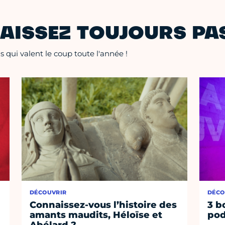
AISSEZ TOUJOURS PAS
 qui valent le coup toute l'année !
DÉCOUVRIR
DÉCO
Connaissez-vous l’histoire des
3 b
amants maudits, Héloïse et
pod
Abélard ?