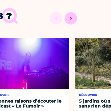
 ?
UVRIR
DÉCOUVRIR
onnes raisons d’écouter le
5 jardins où s
cast « Le Fumoir »
sans rien dép