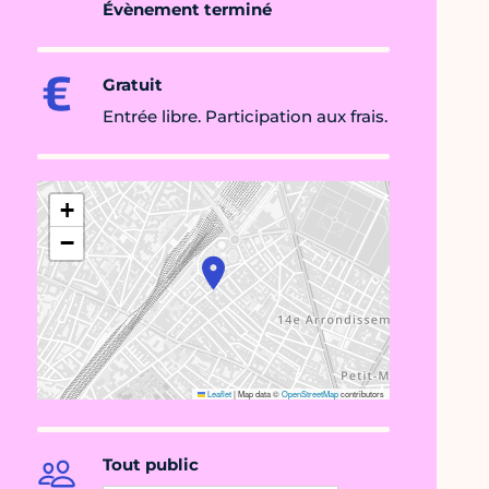
Évènement terminé
Gratuit
Entrée libre. Participation aux frais.
+
−
Leaflet
|
Map data ©
OpenStreetMap
contributors
Tout public