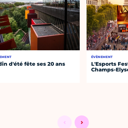
EMENT
ÉVÈNEMENT
din d'été fête ses 20 ans
L'Esports Fest
Champs-Elys