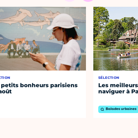
CTION
SÉLECTION
 petits bonheurs parisiens
Les meilleurs
août
naviguer à Pa
Balades urbaines