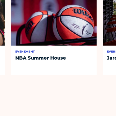
ÉVÈNEMENT
ÉVÈN
NBA Summer House
Jar