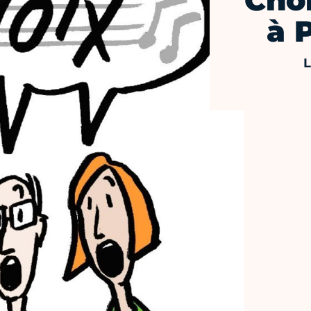
Cho
à 
L