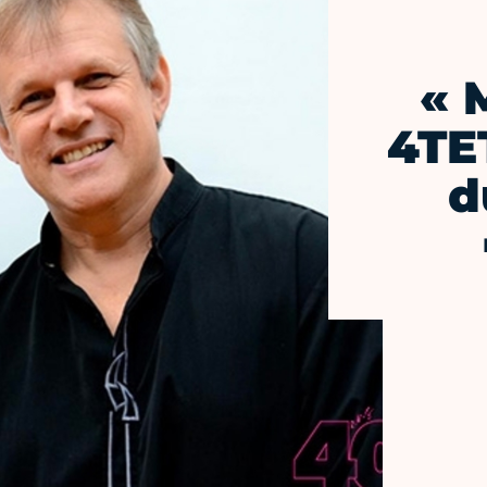
« 
4TET
d