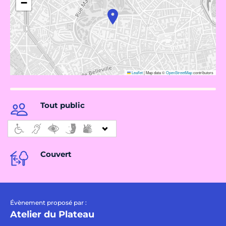
−
Leaflet
|
Map data ©
OpenStreetMap
contributors
Tout public
Couvert
Évènement proposé par :
Atelier du Plateau