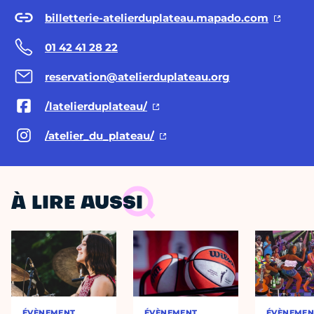
billetterie-atelierduplateau.mapado.com
01 42 41 28 22
reservation@atelierduplateau.org
/latelierduplateau/
/atelier_du_plateau/
À LIRE AUSSI
ÉVÈNEMENT
ÉVÈNEMENT
ÉVÈNEMEN