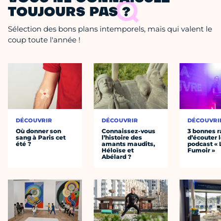
TOUJOURS PAS ?
Sélection des bons plans intemporels, mais qui valent le
coup toute l'année !
DÉCOUVRIR
DÉCOUVRIR
DÉCOUVRI
Où donner son
Connaissez-vous
3 bonnes r
sang à Paris cet
l’histoire des
d’écouter 
été ?
amants maudits,
podcast « 
Héloïse et
Fumoir »
Abélard ?