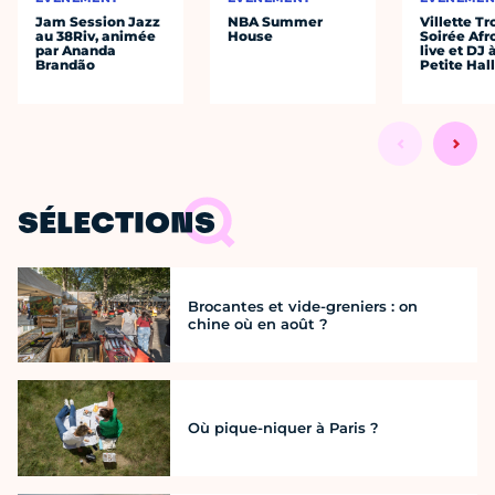
Jam Session Jazz
NBA Summer
Villette Tr
au 38Riv, animée
House
Soirée Afr
par Ananda
live et DJ 
Brandão
Petite Hal
SÉLECTIONS
Brocantes et vide-greniers : on
chine où en août ?
Où pique-niquer à Paris ?