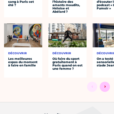
sang à Paris cet
l’histoire des
d’écouter 
été ?
amants maudits,
podcast « 
Héloïse et
Fumoir »
Abélard ?
DÉCOUVRIR
DÉCOUVRIR
DÉCOUVRI
Les meilleures
Où faire du sport
On a testé 
expos du moment
gratuitement à
sensoriell
à faire en famille
Paris quand on est
stade Jea
une femme ?