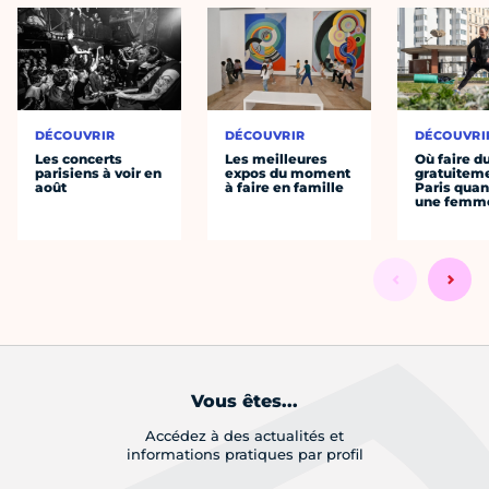
DÉCOUVRIR
DÉCOUVRIR
DÉCOUVRI
Les concerts
Les meilleures
Où faire d
parisiens à voir en
expos du moment
gratuitem
août
à faire en famille
Paris quan
une femm
Vous êtes...
Accédez à des actualités et
informations pratiques par profil