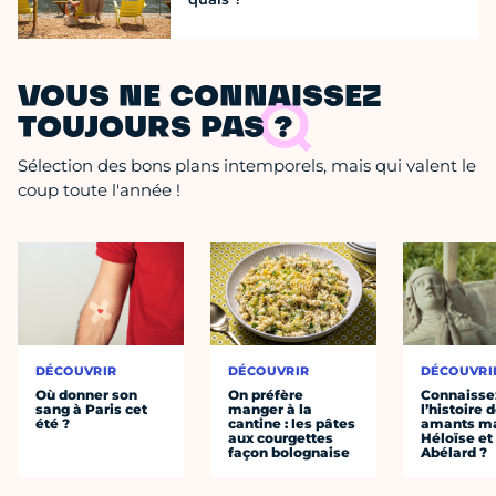
VOUS NE CONNAISSEZ
TOUJOURS PAS ?
Sélection des bons plans intemporels, mais qui valent le
coup toute l'année !
DÉCOUVRIR
DÉCOUVRIR
DÉCOUVRI
Où donner son
On préfère
Connaisse
sang à Paris cet
manger à la
l’histoire 
été ?
cantine : les pâtes
amants ma
aux courgettes
Héloïse et
façon bolognaise
Abélard ?