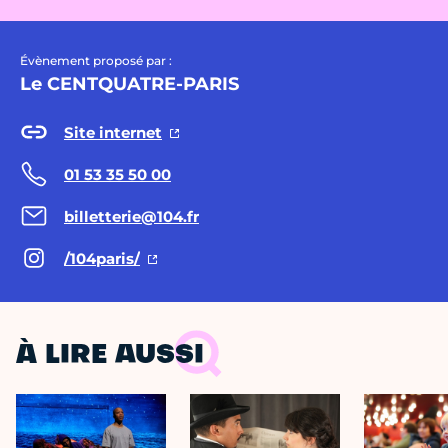
Évènement proposé par :
Le CENTQUATRE-PARIS
Site internet
01 53 35 50 00
billetterie@104.fr
/104paris/
À LIRE AUSSI