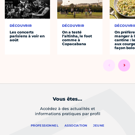
DÉCOUVRIR
DÉCOUVRIR
DÉCOUVRI
Les concerts
On a testé
On préfèr
parisiens à voir en
l’altinha, le foot
manger à 
août
comme à
cantine : l
Copacabana
aux courge
façon bol
Vous êtes...
Accédez à des actualités et
informations pratiques par profil
PROFESSIONNEL
ASSOCIATION
JEUNE