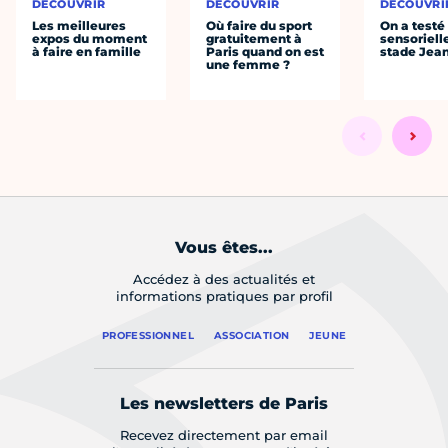
DÉCOUVRIR
DÉCOUVRIR
DÉCOUVRI
Les meilleures
Où faire du sport
On a testé 
expos du moment
gratuitement à
sensoriell
à faire en famille
Paris quand on est
stade Jea
une femme ?
Vous êtes...
Accédez à des actualités et
informations pratiques par profil
PROFESSIONNEL
ASSOCIATION
JEUNE
Les newsletters de Paris
Recevez directement par email