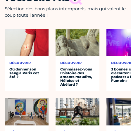
Sélection des bons plans intemporels, mais qui valent le
coup toute l'année !
DÉCOUVRIR
DÉCOUVRIR
DÉCOUVRI
Où donner son
Connaissez-vous
3 bonnes r
sang à Paris cet
l’histoire des
d’écouter 
été ?
amants maudits,
podcast « 
Héloïse et
Fumoir »
Abélard ?