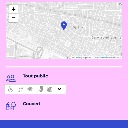
+
−
Leaflet
|
Map data ©
OpenStreetMap
contributors
Tout public
Couvert