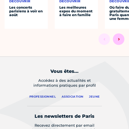
DÉCOUVRIR
DÉCOUVRIR
DÉCOUVRI
Les concerts
Les meilleures
Où faire d
parisiens à voir en
expos du moment
gratuitem
août
à faire en famille
Paris quan
une femm
Vous êtes...
Accédez à des actualités et
informations pratiques par profil
PROFESSIONNEL
ASSOCIATION
JEUNE
Les newsletters de Paris
Recevez directement par email