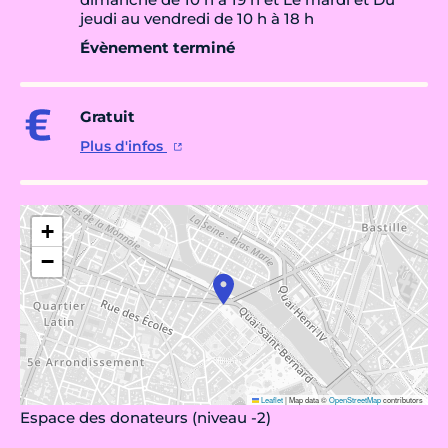
jeudi au vendredi de 10 h à 18 h
Évènement terminé
Gratuit
Plus d'infos
+
−
Leaflet
|
Map data ©
OpenStreetMap
contributors
Espace des donateurs (niveau -2)