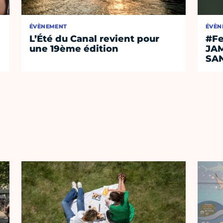
ÉVÈNEMENT
ÉVÈN
L’Été du Canal revient pour
#Fe
une 19ème édition
JA
SA