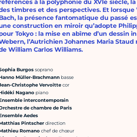
références à la polyphonie du XVIe siècle, la 
des timbres et des perspectives. Et lorsque
Bach, la présence fantomatique du passé est 
une construction en miroir qu’adopte Phili
pour Tokyo : la mise en abîme d’un dessin ini
Webern, l’Autrichien Johannes Maria Staud r
de William Carlos Williams.
Sophia Burgos
soprano
Hanno Müller-Brachmann
basse
Jean-Christophe Vervoitte
cor
Hidéki Nagano
piano
Ensemble intercontemporain
Orchestre de chambre de Paris
Ensemble Aedes
Matthias Pintscher
direction
Mathieu Romano
chef de chœur