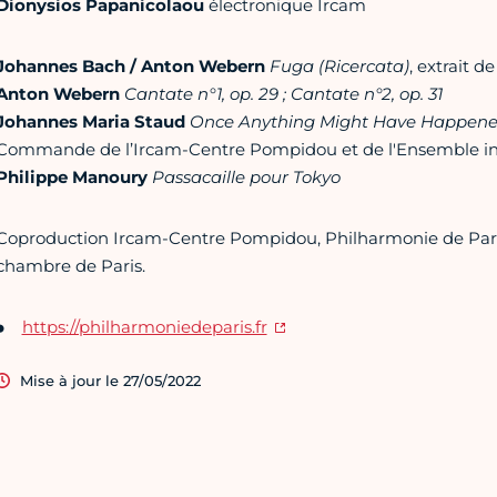
Dionysios Papanicolaou
électronique Ircam
Johannes Bach / Anton Webern
Fuga (Ricercata)
, extrait d
Anton Webern
Cantate n°1, op. 29 ; Cantate n°2, op. 31
Johannes Maria Staud
Once Anything Might Have Happen
Commande de l’Ircam-Centre Pompidou et de l'Ensemble i
Philippe Manoury
Passacaille pour Tokyo
Coproduction Ircam-Centre Pompidou, Philharmonie de Pari
chambre de Paris.
https://philharmoniedeparis.fr
Mise à jour le 27/05/2022