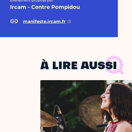
Évènement proposé par :
Ircam - Centre Pompidou
manifeste.ircam.fr
À LIRE AUSSI