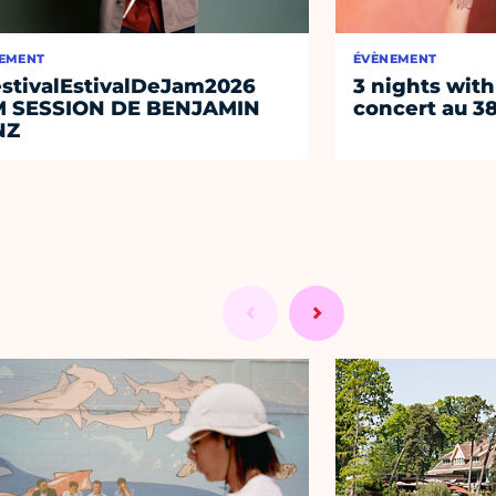
EMENT
ÉVÈNEMENT
stivalEstivalDeJam2026
3 nights with
M SESSION DE BENJAMIN
concert au 38
NZ