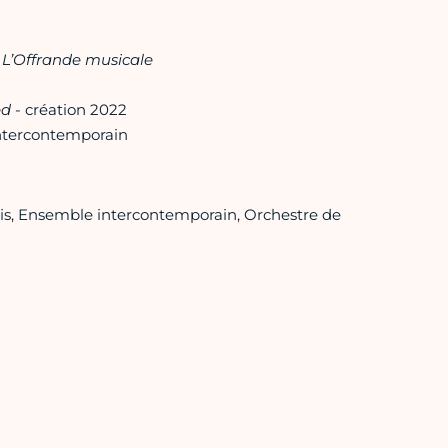
e
L’Offrande musicale
ed
- création 2022
ntercontemporain
s, Ensemble intercontemporain, Orchestre de