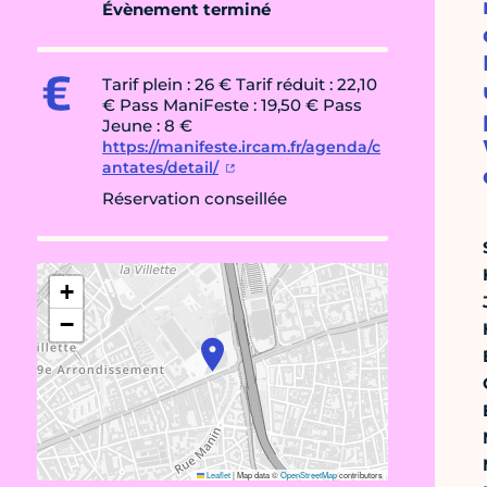
Évènement terminé
Tarif plein : 26 € Tarif réduit : 22,10
€ Pass ManiFeste : 19,50 € Pass
Jeune : 8 €
https://manifeste.ircam.fr/agenda/c
antates/detail/
Réservation conseillée
+
−
Leaflet
|
Map data ©
OpenStreetMap
contributors