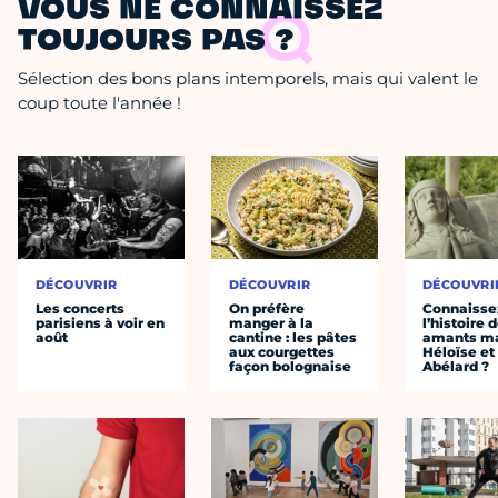
VOUS NE CONNAISSEZ
TOUJOURS PAS ?
Sélection des bons plans intemporels, mais qui valent le
coup toute l'année !
DÉCOUVRIR
DÉCOUVRIR
DÉCOUVRI
Les concerts
On préfère
Connaisse
parisiens à voir en
manger à la
l’histoire 
août
cantine : les pâtes
amants ma
aux courgettes
Héloïse et
façon bolognaise
Abélard ?