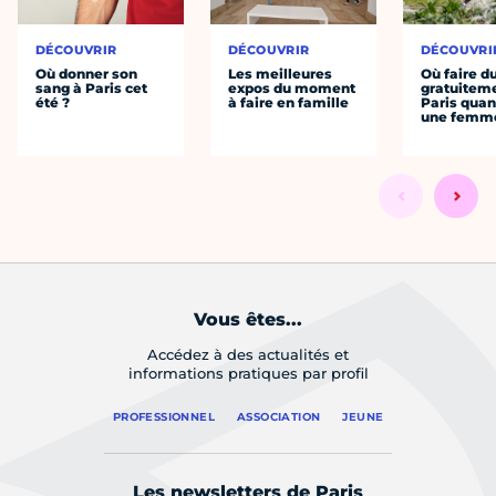
DÉCOUVRIR
DÉCOUVRIR
DÉCOUVRI
Où donner son
Les meilleures
Où faire d
sang à Paris cet
expos du moment
gratuitem
été ?
à faire en famille
Paris quan
une femm
Vous êtes...
Accédez à des actualités et
informations pratiques par profil
PROFESSIONNEL
ASSOCIATION
JEUNE
Les newsletters de Paris