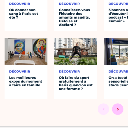
DÉCOUVRIR
DÉCOUVRIR
DÉCOUVRI
Où donner son
Connaissez-vous
3 bonnes r
sang à Paris cet
l’histoire des
d’écouter 
été ?
amants maudits,
podcast « 
Héloïse et
Fumoir »
Abélard ?
DÉCOUVRIR
DÉCOUVRIR
DÉCOUVRI
Les meilleures
Où faire du sport
On a testé 
expos du moment
gratuitement à
sensoriell
à faire en famille
Paris quand on est
stade Jea
une femme ?