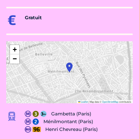
Gratuit
+
−
Leaflet
|
Map data ©
OpenStreetMap
contributors
Gambetta (Paris)
Ménilmontant (Paris)
Henri Chevreau (Paris)