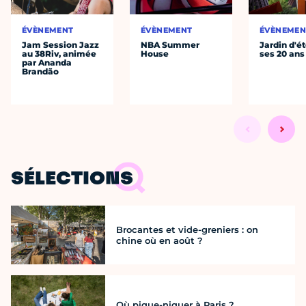
ÉVÈNEMENT
ÉVÈNEMENT
ÉVÈNEMEN
Jam Session Jazz
NBA Summer
Jardin d'ét
au 38Riv, animée
House
ses 20 ans
par Ananda
Brandão
SÉLECTIONS
Brocantes et vide-greniers : on
chine où en août ?
Où pique-niquer à Paris ?