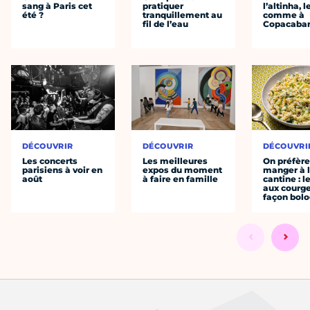
sang à Paris cet
pratiquer
l’altinha, l
été ?
tranquillement au
comme à
fil de l’eau
Copacaba
DÉCOUVRIR
DÉCOUVRIR
DÉCOUVRI
Les concerts
Les meilleures
On préfèr
parisiens à voir en
expos du moment
manger à 
août
à faire en famille
cantine : l
aux courge
façon bol