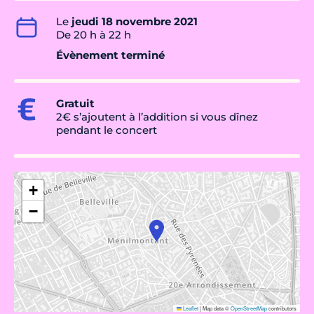
Le
jeudi 18 novembre 2021
De 20 h à 22 h
Évènement terminé
Gratuit
2€ s’ajoutent à l’addition si vous dînez
pendant le concert
+
−
Leaflet
|
Map data ©
OpenStreetMap
contributors