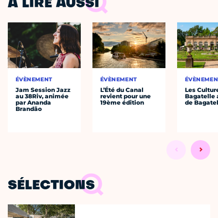
À LIRE AUSSI
ÉVÈNEMENT
ÉVÈNEMENT
ÉVÈNEMEN
Jam Session Jazz
L’Été du Canal
Les Cultur
au 38Riv, animée
revient pour une
Bagatelle 
par Ananda
19ème édition
de Bagatel
Brandão
SÉLECTIONS