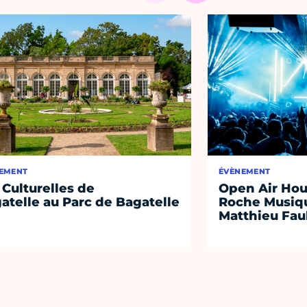
EMENT
ÉVÈNEMENT
 Culturelles de
Open Air Hou
atelle au Parc de Bagatelle
Roche Musiqu
Matthieu Fa