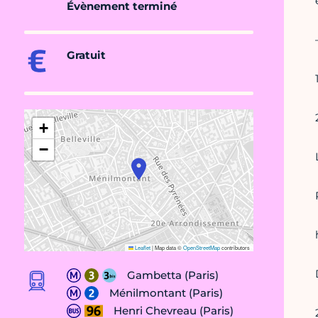
Évènement terminé
Gratuit
+
−
Leaflet
|
Map data ©
OpenStreetMap
contributors
Gambetta (Paris)
Ménilmontant (Paris)
Henri Chevreau (Paris)