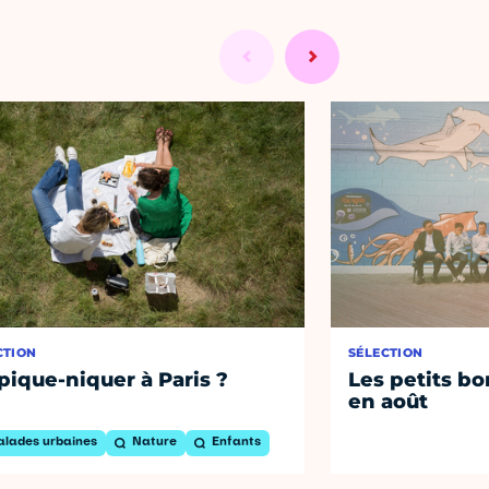
CTION
SÉLECTION
pique-niquer à Paris ?
Les petits bo
en août
alades urbaines
Nature
Enfants