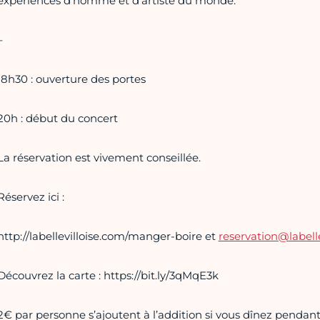
expériences d’homme et d’artiste du monde.
–
18h30 : ouverture des portes
20h : début du concert
La réservation est vivement conseillée.
Réservez ici :
http://labellevilloise.com/manger-boire et
reservation@labell
Découvrez la carte : https://bit.ly/3qMqE3k
2€ par personne s’ajoutent à l’addition si vous dînez pendant