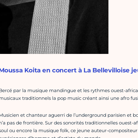
Moussa Koita en concert à La Bellevilloise j
Bercé par la musique mandingue et les rythmes ouest-africai
musicaux traditionnels la pop music créant ainsi une afro fu
Musicien et chanteur aguerri de l’underground parisien et b
n’a pas de frontière. Sur des sonorités traditionnelles ouest-af
soul ou encore la musique folk, ce jeune auteur-compositeur rel