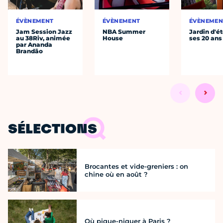
ÉVÈNEMENT
ÉVÈNEMENT
ÉVÈNEMEN
Jam Session Jazz
NBA Summer
Jardin d'ét
au 38Riv, animée
House
ses 20 ans
par Ananda
Brandão
SÉLECTIONS
Brocantes et vide-greniers : on
chine où en août ?
Où pique-niquer à Paris ?