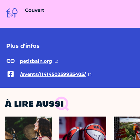
Couvert
Plus d'infos
petitbain.org
/events/1141450259935405/
À LIRE AUSSI