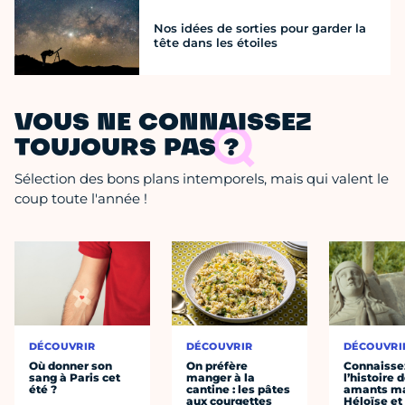
Nos idées de sorties pour garder la
tête dans les étoiles
VOUS NE CONNAISSEZ
TOUJOURS PAS ?
Sélection des bons plans intemporels, mais qui valent le
coup toute l'année !
DÉCOUVRIR
DÉCOUVRIR
DÉCOUVRI
Où donner son
On préfère
Connaisse
sang à Paris cet
manger à la
l’histoire 
été ?
cantine : les pâtes
amants ma
aux courgettes
Héloïse et