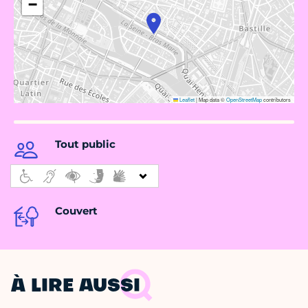
−
Leaflet
|
Map data ©
OpenStreetMap
contributors
Tout public
Couvert
À LIRE AUSSI