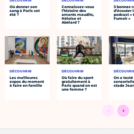
DÉCOUVRIR
DÉCOUVRIR
DÉCOUVRI
Où donner son
Connaissez-vous
3 bonnes r
sang à Paris cet
l’histoire des
d’écouter 
été ?
amants maudits,
podcast « 
Héloïse et
Fumoir »
Abélard ?
DÉCOUVRIR
DÉCOUVRIR
DÉCOUVRI
Les meilleures
Où faire du sport
On a testé 
expos du moment
gratuitement à
sensoriell
à faire en famille
Paris quand on est
stade Jea
une femme ?