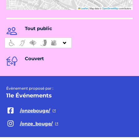
Leaflet
|
Map data ©
OpenStreetMap
contributors
Tout public
Couvert
Évènement proposé par :
11e Événements
/onzebouge/
/onze_bouge/