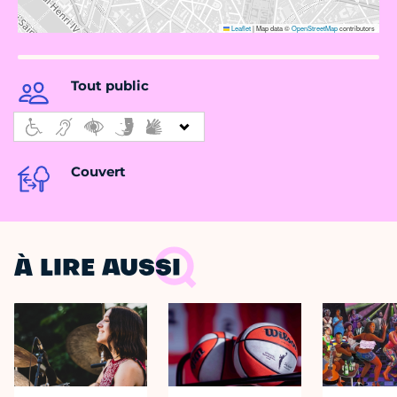
Leaflet
|
Map data ©
OpenStreetMap
contributors
Tout public
Couvert
À LIRE AUSSI