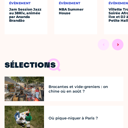
ÉVÈNEMENT
ÉVÈNEMENT
ÉVÈNEMEN
Jam Session Jazz
NBA Summer
Villette Tr
au 38Riv, animée
House
Soirée Afr
par Ananda
live et DJ 
Brandão
Petite Hal
SÉLECTIONS
Brocantes et vide-greniers : on
chine où en août ?
Où pique-niquer à Paris ?