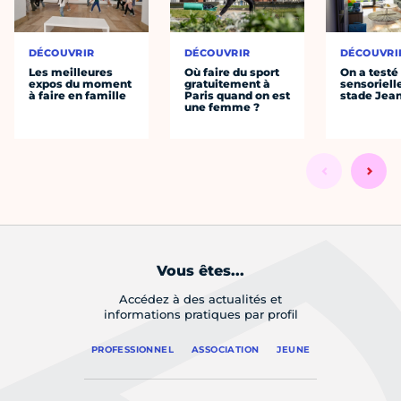
DÉCOUVRIR
DÉCOUVRIR
DÉCOUVRI
Les meilleures
Où faire du sport
On a testé 
expos du moment
gratuitement à
sensoriell
à faire en famille
Paris quand on est
stade Jea
une femme ?
Vous êtes...
Accédez à des actualités et
informations pratiques par profil
PROFESSIONNEL
ASSOCIATION
JEUNE