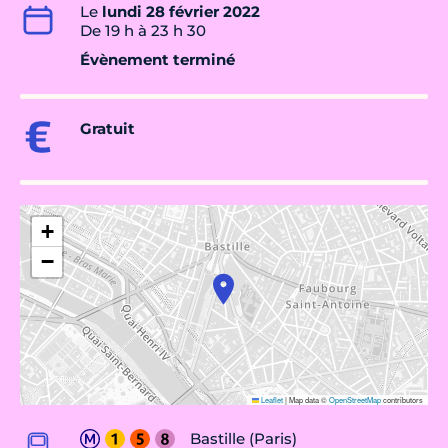
Le
lundi 28 février 2022
De 19 h à 23 h 30
Évènement terminé
Gratuit
+
−
Leaflet
|
Map data ©
OpenStreetMap
contributors
Bastille (Paris)