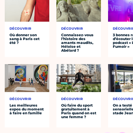
DÉCOUVRIR
DÉCOUVRIR
DÉCOUVRI
Où donner son
Connaissez-vous
3 bonnes r
sang à Paris cet
l’histoire des
d’écouter 
été ?
amants maudits,
podcast « 
Héloïse et
Fumoir »
Abélard ?
DÉCOUVRIR
DÉCOUVRIR
DÉCOUVRI
Les meilleures
Où faire du sport
On a testé 
expos du moment
gratuitement à
sensoriell
à faire en famille
Paris quand on est
stade Jea
une femme ?