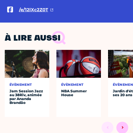
/e/12lXc2Z0T
À LIRE AUSSI
ÉVÈNEMENT
ÉVÈNEMENT
ÉVÈNEMEN
Jam Session Jazz
NBA Summer
Jardin d'ét
au 38Riv, animée
House
ses 20 ans
par Ananda
Brandão