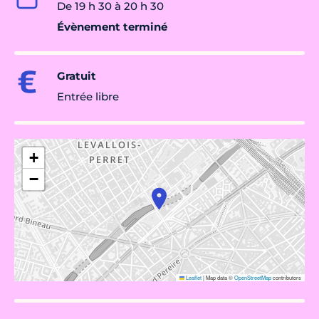
De 19 h 30 à 20 h 30
Évènement terminé
Gratuit
Entrée libre
+
−
Leaflet
|
Map data ©
OpenStreetMap
contributors