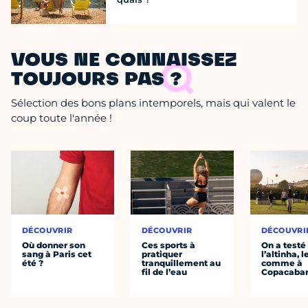
VOUS NE CONNAISSEZ
TOUJOURS PAS ?
Sélection des bons plans intemporels, mais qui valent le
coup toute l'année !
DÉCOUVRIR
DÉCOUVRIR
DÉCOUVRI
Où donner son
Ces sports à
On a testé
sang à Paris cet
pratiquer
l’altinha, l
été ?
tranquillement au
comme à
fil de l’eau
Copacaba