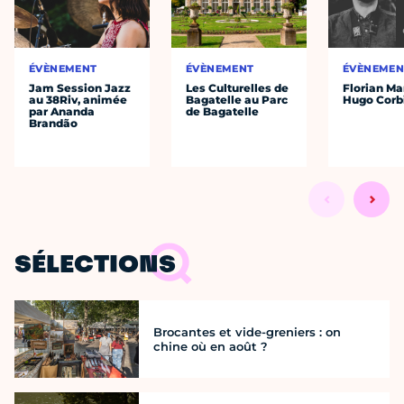
ÉVÈNEMENT
ÉVÈNEMENT
ÉVÈNEMEN
Jam Session Jazz
Les Culturelles de
Florian Ma
au 38Riv, animée
Bagatelle au Parc
Hugo Corb
par Ananda
de Bagatelle
Brandão
SÉLECTIONS
Brocantes et vide-greniers : on
chine où en août ?