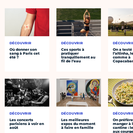
DÉCOUVRIR
DÉCOUVRIR
DÉCOUVRI
Où donner son
Ces sports à
On a testé
sang à Paris cet
pratiquer
l’altinha, l
été ?
tranquillement au
comme à
fil de l’eau
Copacaba
DÉCOUVRIR
DÉCOUVRIR
DÉCOUVRI
Les concerts
Les meilleures
On préfèr
parisiens à voir en
expos du moment
manger à 
août
à faire en famille
cantine : l
aux courge