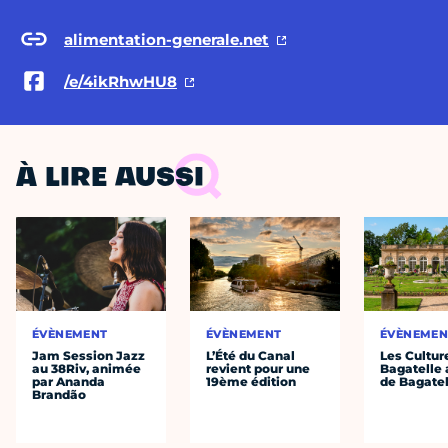
alimentation-generale.net
/e/4ikRhwHU8
À LIRE AUSSI
ÉVÈNEMENT
ÉVÈNEMENT
ÉVÈNEMEN
Jam Session Jazz
L’Été du Canal
Les Cultur
au 38Riv, animée
revient pour une
Bagatelle 
par Ananda
19ème édition
de Bagatel
Brandão