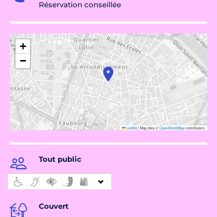
Réservation conseillée
+
−
Leaflet
|
Map data ©
OpenStreetMap
contributors
Tout public
Couvert