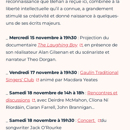
reconnaissance que Behan a reçue ici, combinée à la
liberté intellectuelle qu’il a connue, a grandement
stimulé sa créativité et donné naissance à quelques-
uns de ses écrits majeurs.
_
Mercredi 15 novembre à 19h30
: Projection du
documentaire
The Laughing Boy
, en présence de
son réalisateur Alan Gilsenan et du scénariste et
narrateur Theo Dorgan.
_
Vendredi 17 novembre à 19h30
:
Gaulín Traditional
Singers’ Club
animé par Macdara Yeates
_
Samedi 18 novembre de 14h à 18h
:
Rencontres et
discussions
, avec Deirdre McMahon, Clíona Ní
Ríordáin, Ciaran Farrell, John Brannigan…
_
Samedi 18 novembre à 19h30
:
Concert
du
songwriter Jack O’Rourke