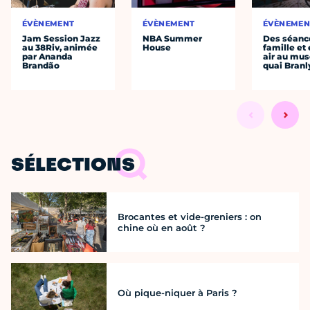
ÉVÈNEMENT
ÉVÈNEMENT
ÉVÈNEMEN
Jam Session Jazz
NBA Summer
Des séanc
au 38Riv, animée
House
famille et 
par Ananda
air au mu
Brandão
quai Branl
SÉLECTIONS
Brocantes et vide-greniers : on
chine où en août ?
Où pique-niquer à Paris ?