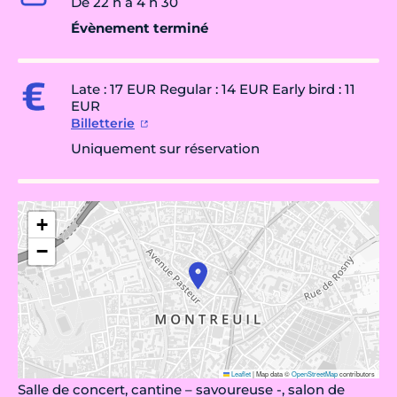
De 22 h à 4 h 30
Évènement terminé
Late : 17 EUR Regular : 14 EUR Early bird : 11
EUR
Billetterie
Uniquement sur réservation
+
−
Leaflet
|
Map data ©
OpenStreetMap
contributors
Salle de concert, cantine – savoureuse -, salon de