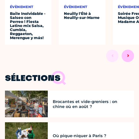
ÉVÈNEMENT
ÉVÈNEMENT
ÉVÈNEMEN
Baile Inolvidable -
Neuilly l'Été à
Soirée Fre
Salseo con
Neuilly-sur-Marne
Musique O
Perreo ! Fiesta
Madame A
Latino mix Salsa,
Cumbia,
Reggaeton,
Merengue y más!
SÉLECTIONS
Brocantes et vide-greniers : on
chine où en août ?
Où pique-niquer à Paris ?