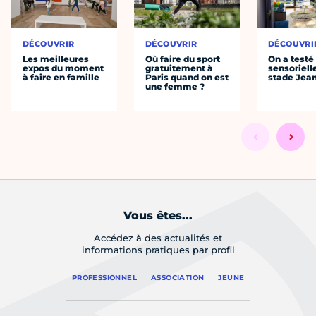
DÉCOUVRIR
DÉCOUVRIR
DÉCOUVRI
Les meilleures
Où faire du sport
On a testé 
expos du moment
gratuitement à
sensoriell
à faire en famille
Paris quand on est
stade Jea
une femme ?
Vous êtes...
Accédez à des actualités et
informations pratiques par profil
PROFESSIONNEL
ASSOCIATION
JEUNE