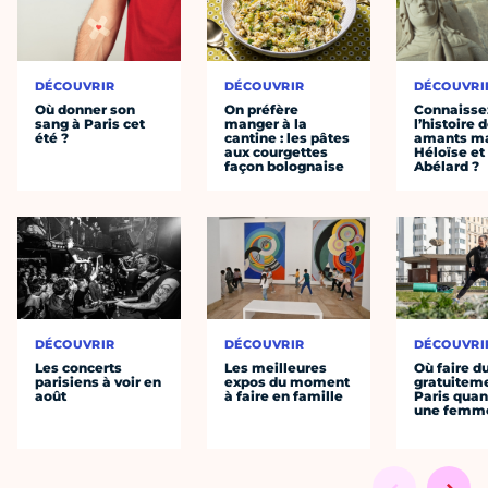
DÉCOUVRIR
DÉCOUVRIR
DÉCOUVRI
Où donner son
On préfère
Connaisse
sang à Paris cet
manger à la
l’histoire 
été ?
cantine : les pâtes
amants ma
aux courgettes
Héloïse et
façon bolognaise
Abélard ?
DÉCOUVRIR
DÉCOUVRIR
DÉCOUVRI
Les concerts
Les meilleures
Où faire d
parisiens à voir en
expos du moment
gratuitem
août
à faire en famille
Paris quan
une femm