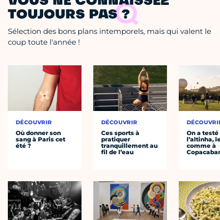
VOUS NE CONNAISSEZ
TOUJOURS PAS ?
Sélection des bons plans intemporels, mais qui valent le
coup toute l'année !
DÉCOUVRIR
DÉCOUVRIR
DÉCOUVRI
Où donner son
Ces sports à
On a testé
sang à Paris cet
pratiquer
l’altinha, l
été ?
tranquillement au
comme à
fil de l’eau
Copacaba