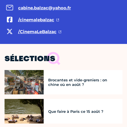
cabine.balzac@yahoo.fr
/cinemalebalzac
/CinemaLeBalzac
SÉLECTIONS
Brocantes et vide-greniers : on
chine où en août ?
Que faire à Paris ce 15 août ?