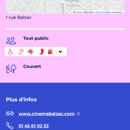
Leaflet
|
Map data ©
OpenStreetMap
contributors
1 rue Balzac
Tout public
Couvert
Plus d'infos
www.cinemabalzac.com
01 45 61 02 53