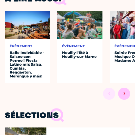
ÉVÈNEMENT
ÉVÈNEMENT
ÉVÈNEMEN
Baile Inolvidable -
Neuilly l'Été à
Soirée Fre
Salseo con
Neuilly-sur-Marne
Musique O
Perreo ! Fiesta
Madame A
Latino mix Salsa,
Cumbia,
Reggaeton,
Merengue y más!
SÉLECTIONS