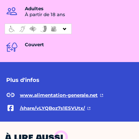
Adultes
À partir de 18 ans
Couvert
Plus d'infos
www.alimentation-generale.net
/share/vLYQBoz7s1ESVUtx/
À LIRE AUSSI