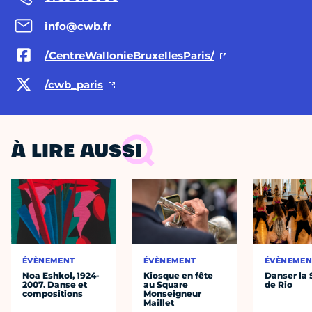
info@cwb.fr
/CentreWallonieBruxellesParis/
/cwb_paris
À LIRE AUSSI
ÉVÈNEMENT
ÉVÈNEMENT
ÉVÈNEMEN
Noa Eshkol, 1924-
Kiosque en fête
Danser la
2007. Danse et
au Square
de Rio
compositions
Monseigneur
Maillet