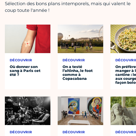
Sélection des bons plans intemporels, mais qui valent le
coup toute l'année !
DÉCOUVRIR
DÉCOUVRIR
DÉCOUVRI
Où donner son
On a testé
On préfèr
sang à Paris cet
l’altinha, le foot
manger à 
été ?
comme à
cantine : l
Copacabana
aux courge
façon bol
DÉCOUVRIR
DÉCOUVRIR
DÉCOUVRI