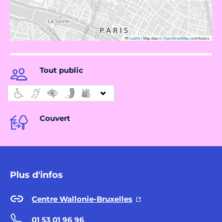
Leaflet
|
Map data ©
OpenStreetMap
contributors
Tout public
Couvert
Plus d'infos
Centre Wallonie-Bruxelles
01 53 01 96 96