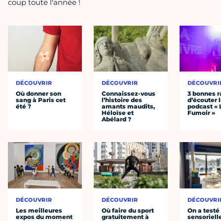
coup toute l'année !
DÉCOUVRIR
DÉCOUVRIR
DÉCOUVRI
Où donner son
Connaissez-vous
3 bonnes r
sang à Paris cet
l’histoire des
d’écouter 
été ?
amants maudits,
podcast « 
Héloïse et
Fumoir »
Abélard ?
DÉCOUVRIR
DÉCOUVRIR
DÉCOUVRI
Les meilleures
Où faire du sport
On a testé 
expos du moment
gratuitement à
sensoriell