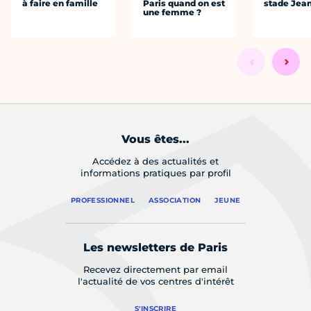
à faire en famille
Paris quand on est
stade Jea
une femme ?
Vous êtes...
Accédez à des actualités et
informations pratiques par profil
PROFESSIONNEL
ASSOCIATION
JEUNE
Les newsletters de Paris
Recevez directement par email
l'actualité de vos centres d'intérêt
S'INSCRIRE