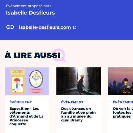
Évènement proposé par :
Isabelle Desfleurs
isabelle-desfleurs.com
À LIRE AUSSI
ÉVÈNEMENT
ÉVÈNEMENT
ÉVÈNEMEN
Exposition - Les
Des séances en
Où voir la 
vêtements
famille et en plein
toutes les 
d'Armand et de La
air au musée du
pratiques
Princesse
quai Branly
coquette