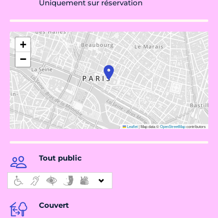
Uniquement sur réservation
+
−
Leaflet
|
Map data ©
OpenStreetMap
contributors
Tout public
Couvert