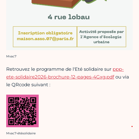
Crédit photo :
Mvac7
Retrouvez le programme de l'Eté solidaire sur
ppp-
ete-solidaire2026-brochure-12-pages-4Gxg.pdf
ou via
le QRcode suivant :
Crédit photo :
Mvac7-étésolidaire