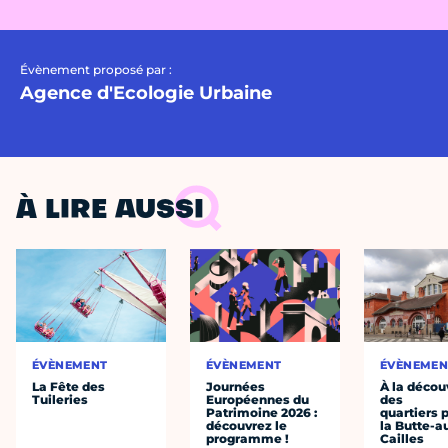
Évènement proposé par :
Agence d'Ecologie Urbaine
À LIRE AUSSI
ÉVÈNEMENT
ÉVÈNEMENT
ÉVÈNEMEN
La Fête des
Journées
À la décou
Tuileries
Européennes du
des
Patrimoine 2026 :
quartiers p
découvrez le
la Butte-a
programme !
Cailles